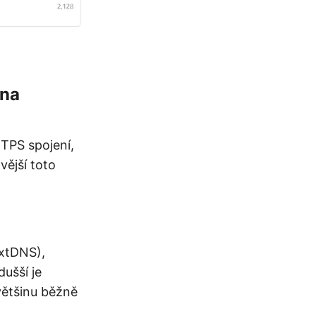
 na
TPS spojení,
ější toto
extDNS),
ušší je
většinu běžně