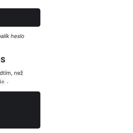
alík heslo
NS
edtím, než
.
io