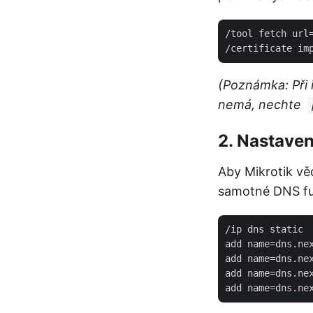
/tool fetch url=
(Poznámka: Při 
nemá, nechte
2. Nastave
Aby Mikrotik věd
samotné DNS fu
/ip dns static

add name=dns.nex
add name=dns.nex
add name=dns.nex