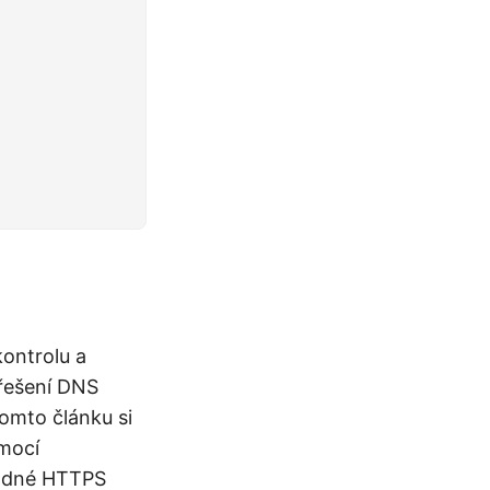
kontrolu a
 řešení DNS
tomto článku si
omocí
hodné HTTPS