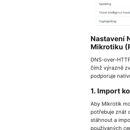
Nastavení 
Mikrotiku 
DNS-over-HTTPS
čímž výrazně zv
podporuje nativ
1. Import k
Aby Mikrotik mo
potřebuje znát 
stáhnout a impo
používaných cer