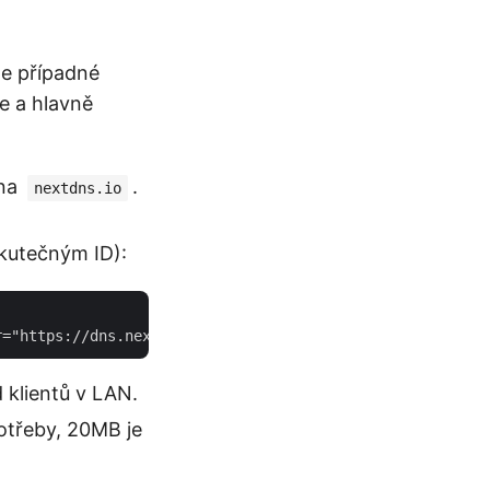
e případné
he a hlavně
 na
.
nextdns.io
kutečným ID):
d klientů v LAN.
otřeby, 20MB je