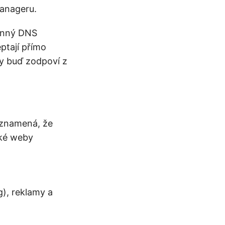
Manageru.
konný DNS
eptají přímo
zy buď zodpoví z
 znamená, že
aké weby
), reklamy a