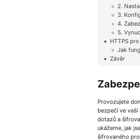
2. Nast
3. Konf
4. Zabez
5. Vynuc
HTTPS pro v
Jak fun
Závěr
Zabezpe
Provozujete dom
bezpečí ve vaší
dotazů a šifrova
ukážeme, jak js
šifrovaného pr