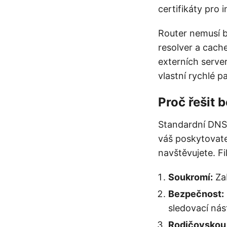
certifikáty pro
Router nemusí b
resolver a cache
externích serve
vlastní rychlé p
Proč řešit
Standardní DNS 
váš poskytovatel
navštěvujete. Fi
Soukromí:
Zab
Bezpečnost:
sledovací nás
Rodičovskou 