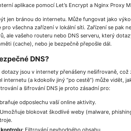
 interní aplikace pomocí Let’s Encrypt a Nginx Proxy 
ýt jen bránou do internetu. Může fungovat jako vý
 pro všechna zařízení v lokální síti. Zařízení se pak n
rů, ale vašeho routeru nebo DNS serveru, který dota
aměti (cache), nebo je bezpečně přepošle dál.
 bezpečné DNS?
dotazy jsou v internety přenášeny nešifrovaně, což
 internetu (a kdokoliv jiný “po cestě”) může vidět, j
ltrování a šifrování DNS je proto zásadní pro:
raňuje odposlechu vaší online aktivity.
Umožňuje blokovat škodlivé weby (malware, phishing
troje.
kontrolu:
Filtrování nevhodného obsahu.