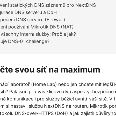
avení statických DNS záznamů pro NextDNS
igurace DNS serveru a DoH
pečení DNS serveru (Firewall)
ení používání Mikrotik DNS (NAT)
šechny interní služby: Proč a jak?
guje DNS-01 challenge?
čte svou síť na maximum
ácí laboratoř (Home Lab) nebo jen chcete mít lepší 
 síti? Pak jsou pro vás klíčové dva aspekty: bezpečné
ná komunikace i pro služby běžící uvnitř vaší sítě. V 
em si nastavil službu NextDNS na routeru Mikrotik p
otokolu DNS-over-HTTPS (DoH) a jak zajistil důvěry