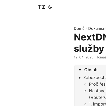
TZ
Domů
»
Dokumen
NextDN
služby
12. 04. 2025
· Tomá
Obsah
Zabezpečte
Proč ře
Nastave
(Router
1. Impor