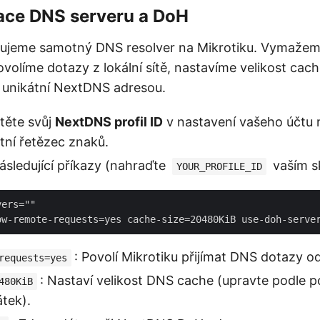
race DNS serveru a DoH
rujeme samotný DNS resolver na Mikrotiku. Vymažem
ovolíme dotazy z lokální sítě, nastavíme velikost cac
unikátní NextDNS adresou.
stěte svůj
NextDNS profil ID
v nastavení vašeho účtu
tní řetězec znaků.
ásledující příkazy (nahraďte
vaším s
YOUR_PROFILE_ID
ers=""

: Povolí Mikrotiku přijímat DNS dotazy o
requests=yes
: Nastaví velikost DNS cache (upravte podle p
480KiB
tek).