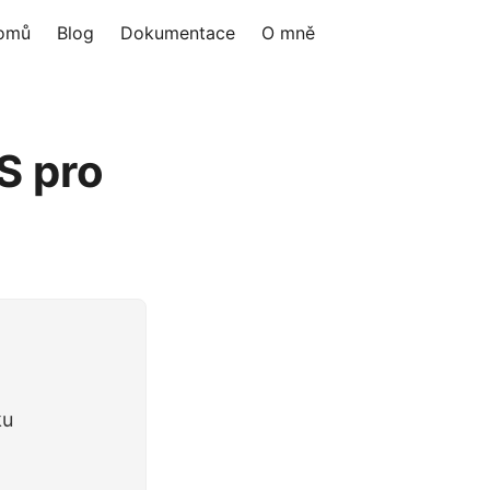
omů
Blog
Dokumentace
O mně
S pro
ku