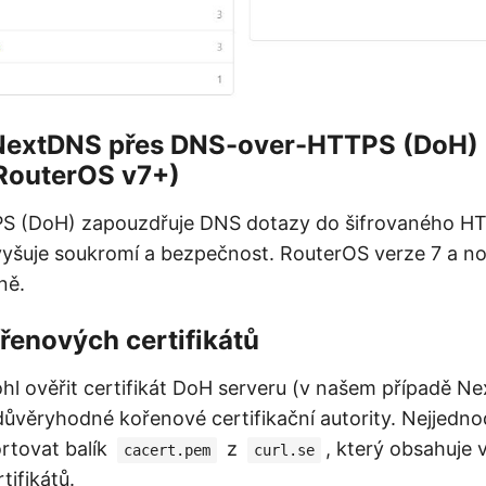
NextDNS přes DNS-over-HTTPS (DoH)
(RouterOS v7+)
 (DoH) zapouzdřuje DNS dotazy do šifrovaného HT
yšuje soukromí a bezpečnost. RouterOS verze 7 a nov
ně.
ořenových certifikátů
hl ověřit certifikát DoH serveru (v našem případě N
důvěryhodné kořenové certifikační autority. Nejjednod
rtovat balík
z
, který obsahuje 
cacert.pem
curl.se
tifikátů.