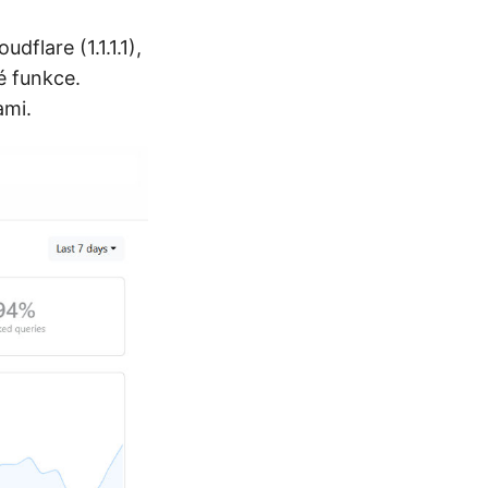
dflare (1.1.1.1),
é funkce.
ami.