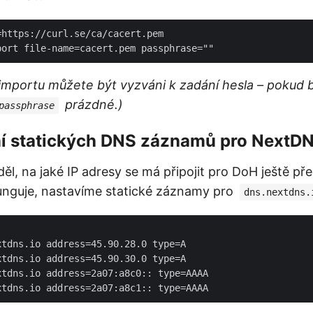
https://curl.se/ca/cacert.pem

importu můžete být vyzváni k zadání hesla – pokud b
prázdné.)
passphrase
ní statických DNS záznamů pro NextD
ěl, na jaké IP adresy se má připojit pro DoH ještě př
nguje, nastavíme statické záznamy pro
dns.nextdns.
tdns.io address=45.90.28.0 type=A

tdns.io address=45.90.30.0 type=A

tdns.io address=2a07:a8c0:: type=AAAA
