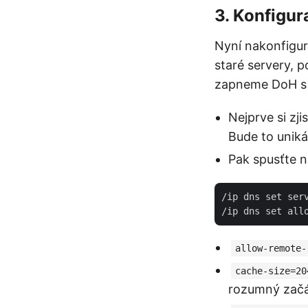
3. Konfigu
Nyní nakonfigu
staré servery, p
zapneme DoH s 
Nejprve si zji
Bude to uniká
Pak spusťte n
/ip dns set serv
allow-remote-
cache-size=20
rozumný začá