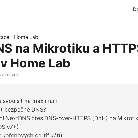
D
tace
»
Home Lab
S na Mikrotiku a HTTP
 v Home Lab
š Zimáček
 svou síť na maximum
šit bezpečné DNS?
ní NextDNS přes DNS-over-HTTPS (DoH) na Mikroti
OS v7+)
t kořenových certifikátů