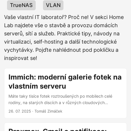
TrueNAS
VLAN
Vaše vlastní IT laboratoř? Proč ne! V sekci Home
Lab najdete vše o stavbě a provozu domácích
serverů, sítí a služeb. Praktické tipy, návody na
virtualizaci, self-hosting a další technologické
vychytávky. Pojďte nahlédnout pod pokličku a
inspirovat se!
Immich: moderní galerie fotek na
vlastním serveru
Máte taky tisíce fotek roztroušených po mobilech celé
rodiny, na starých discích a v různých cloudových
službách? Udržet v tom pořádek a zároveň mít fotky
26. 07. 2025
· Tomáš Zimáček
bezpečně zálohované a snadno dostupné je občas úkol
pro superhrdinu. Dlouho jsem hledal řešení, které by bylo
jednoduché na používání pro všechny členy rodiny,