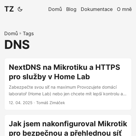
TZ
Domů
Blog
Dokumentace
O mně
Domů
»
Tags
DNS
NextDNS na Mikrotiku a HTTPS
pro služby v Home Lab
Zabezpečte svou síť na maximum Provozujete domácí
laboratoř (Home Lab) nebo jen chcete mít lepší kontrolu a
bezpečí ve vaší síti? Pak jsou pro vás klíčové dva aspekty:
12. 04. 2025
· Tomáš Zimáček
bezpečné řešení DNS dotazů a šifrovaná komunikace i pro
služby běžící uvnitř vaší sítě. V tomto článku si ukážeme,
jak jsem si nastavil službu NextDNS na routeru Mikrotik
Jak jsem nakonfiguroval Mikrotik
pomocí šifrovaného protokolu DNS-over-HTTPS (DoH) a
pro bezpečnou a přehlednou síť
jak zajistil důvěryhodné HTTPS certifikáty pro interní