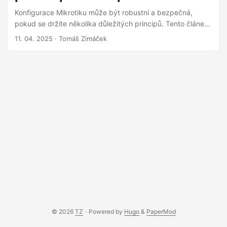
aplikace pomocí Let’s Encrypt a Nginx Proxy Manageru. ...
Konfigurace Mikrotiku může být robustní a bezpečná,
pokud se držíte několika důležitých principů. Tento článek
shrnuje mé osvědčené postupy a konkrétní příklady, jak na
11. 04. 2025
· Tomáš Zimáček
to, aby vaše síť byla přehledná, segmentovaná a chráněná.
V dnešní době už domácí síť dávno není jen o připojení
počítače k internetu. Stala se digitálním srdcem našich
domovů, propojujícím notebooky, telefony, tablety, chytré
televize, herní konzole, ale i stále rostoucí armádu IoT
(Internet of Things) zařízení – od chytrých termostatů a
osvětlení, přes bezpečnostní kamery a senzory, až po
chytré ledničky nebo pračky. S tímto nárůstem
komplexnosti a počtu připojených zařízení ale
exponenciálně roste i důležitost zabezpečení a
přehlednosti. Mikrotik nám dává nástroje, jak tuto
komplexnost zvládnout. ...
© 2026
TZ
·
Powered by
Hugo
&
PaperMod