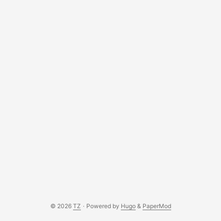
(Internet of Things) zařízení – od chytrých termostatů a
osvětlení, přes bezpečnostní kamery a senzory, až po
chytré ledničky nebo pračky. S tímto nárůstem
komplexnosti a počtu připojených zařízení ale
exponenciálně roste i důležitost zabezpečení a
přehlednosti. Mikrotik nám dává nástroje, jak tuto
komplexnost zvládnout. ...
© 2026
TZ
·
Powered by
Hugo
&
PaperMod