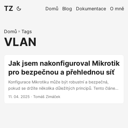
TZ
Domů
Blog
Dokumentace
O mně
Domů
»
Tags
VLAN
Jak jsem nakonfiguroval Mikrotik
pro bezpečnou a přehlednou síť
Konfigurace Mikrotiku může být robustní a bezpečná,
pokud se držíte několika důležitých principů. Tento článek
shrnuje mé osvědčené postupy a konkrétní příklady, jak na
11. 04. 2025
· Tomáš Zimáček
to, aby vaše síť byla přehledná, segmentovaná a chráněná.
V dnešní době už domácí síť dávno není jen o připojení
počítače k internetu. Stala se digitálním srdcem našich
domovů, propojujícím notebooky, telefony, tablety, chytré
televize, herní konzole, ale i stále rostoucí armádu IoT