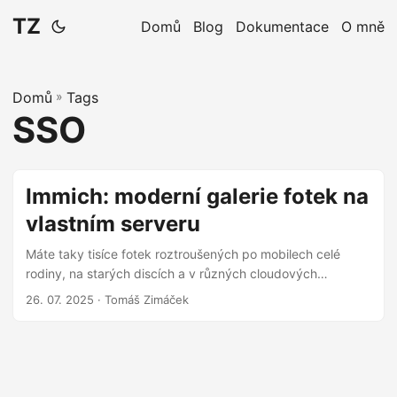
TZ
Domů
Blog
Dokumentace
O mně
Domů
»
Tags
SSO
Immich: moderní galerie fotek na
vlastním serveru
Máte taky tisíce fotek roztroušených po mobilech celé
rodiny, na starých discích a v různých cloudových
službách? Udržet v tom pořádek a zároveň mít fotky
26. 07. 2025
· Tomáš Zimáček
bezpečně zálohované a snadno dostupné je občas úkol
pro superhrdinu. Dlouho jsem hledal řešení, které by bylo
jednoduché na používání pro všechny členy rodiny,
bezpečné, a hlavně – pod mojí kontrolou. A pak jsem
narazil na Immich. 🚀 Immich je v podstatě váš osobní