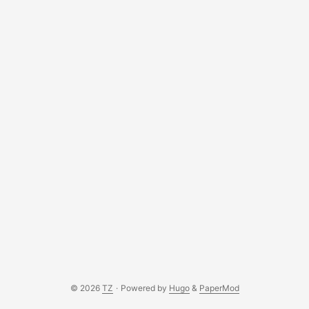
Google Photos nebo Apple Photos, ale s tím rozdílem, že
běží na vašem vlastním hardwaru. Je to open-source
projekt, který se vyvíjí neuvěřitelnou rychlostí a nabízí
funkce, které byste čekali od placených služeb –
automatická záloha z mobilu, rozpoznávání obličejů,
vyhledávání podle objektů, sdílená alba a mnoho dalšího. ...
© 2026
TZ
·
Powered by
Hugo
&
PaperMod