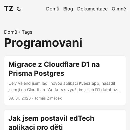
TZ
Domů
Blog
Dokumentace
O mně
Domů
»
Tags
Programovani
Migrace z Cloudflare D1 na
Prisma Postgres
Celý víkend jsem ladil novou aplikaci Kveez.app, nasadil
jsem ji na Cloudflare Workers s využitím jejich D1 databáze
a krásně to běželo. Jenže pak aplikaci pustíte mezi lidi… a
09. 01. 2026
· Tomáš Zimáček
realita vás profackuje. Jen co jsem uvedl svou aplikaci na
veřejnost, zjistil jsem, že D1 je sice skvělá technologie, ale
pro můj use-case už začíná být těsná. Bylo na čase
Jak jsem postavil edTech
vytáhnout těžší kalibr: Prisma Postgres v kombinaci s
aplikaci pro děti
Cloudflare Hyperdrive. Proč vůbec opouštět Cloudflare D1?