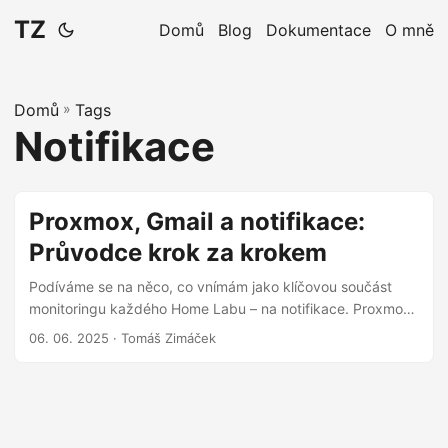
TZ
Domů
Blog
Dokumentace
O mně
Domů
»
Tags
Notifikace
Proxmox, Gmail a notifikace:
Průvodce krok za krokem
Podíváme se na něco, co vnímám jako klíčovou součást
monitoringu každého Home Labu – na notifikace. Proxmox
ve výchozím nastavení obsahuje lokální e-mailový
06. 06. 2025
· Tomáš Zimáček
server Postfix, ale jeho použití pro zasílání notifikací do
internetu není ideální volbou. Ukážeme si, jak jej elegantně
nahradit odesíláním přes SMTP servery od Googlu. Proč je
to důležité? Představte si, že vám selže disk, spadne
virtuální stroj nebo dojde místo na úložišti. Pokud nemáte