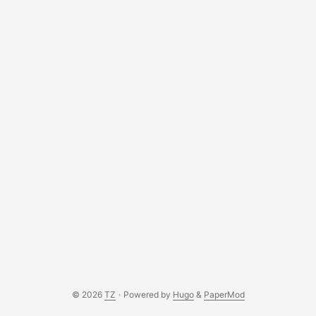
nastavené notifikace a nesledujete stav serveru 24/7,
můžete se o problému dozvědět až ve chvíli, kdy je pozdě.
V tomto článku si krok za krokem ukážeme, jak nastavit
Proxmox tak, aby vám spolehlivě posílal e-maily přes
Gmail, i když Proxmox jako takový nepodporuje přihlášení
přes OAuth. ...
© 2026
TZ
·
Powered by
Hugo
&
PaperMod