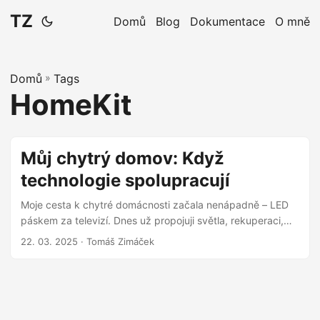
TZ
Domů
Blog
Dokumentace
O mně
Domů
»
Tags
HomeKit
Můj chytrý domov: Když
technologie spolupracují
Moje cesta k chytré domácnosti začala nenápadně – LED
páskem za televizí. Dnes už propojuji světla, rekuperaci,
multimédia i bezpečnostní systémy v jeden „inteligentní“
22. 03. 2025
· Tomáš Zimáček
celek. Nabízím Vám pohled na to, jaké technologie u nás
doma spolupracují. Home Assistant jako mozek celého
systému Home Assistant běží lokálně a slouží jako centrální
integrační platforma, která spojuje různorodé technologie:
ABB free@home: páteř elektroinstalace a ovládání světel,