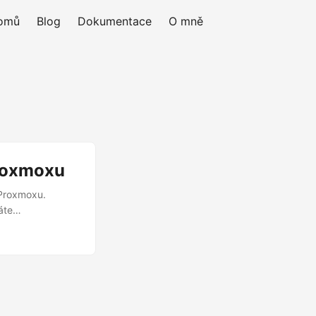
omů
Blog
Dokumentace
O mně
Proxmoxu
 Proxmoxu.
áte
24 nebo novější)
ce 1. Instalace
 2. Instalace Go