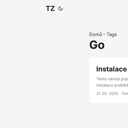
TZ
Domů
»
Tags
Go
Instalac
Tento návod popi
Instalace probíh
nainstalované ná
27. 02. 2025
· To
– nutné pro komp
Git a GCC Nejprve
Nainstalujte Go po