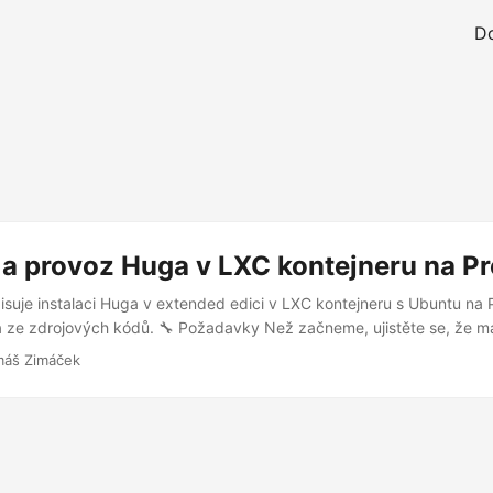
D
e a provoz Huga v LXC kontejneru na 
suje instalaci Huga v extended edici v LXC kontejneru s Ubuntu na
á ze zdrojových kódů. 🔧 Požadavky Než začneme, ujistěte se, že m
sledující komponenty: Git – pro získání zdrojových kódů Go (verze 1.
máš Zimáček
ilaci GCC – překladač potřebný pro kompilaci Go programů 📦 Instala
 nainstalujte Git a GCC: apt update && apt install -y git-all gcc g++
dle oficiální příručky. Po instalaci ověřte verzi: ...