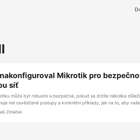
D
l
nakonfiguroval Mikrotik pro bezpečno
u síť
otiku může být robustní a bezpečná, pokud se držíte několika důleži
nuje mé osvědčené postupy a konkrétní příklady, jak na to, aby vaše 
ntovaná a chráněná. V dnešní době už domácí síť dávno není jen o p
áš Zimáček
netu. Stala se digitálním srdcem našich domovů, propojujícím noteboo
elevize, herní konzole, ale i stále rostoucí armádu IoT (Internet of Thi
atů a osvětlení, přes bezpečnostní kamery a senzory, až po chytré 
nárůstem komplexnosti a počtu připojených zařízení ale exponenciálně