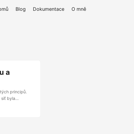
omů
Blog
Dokumentace
O mně
u a
tých principů.
síť byla
řipojení
ky, telefony,
ngs) zařízení – od
ledničky nebo
 roste i