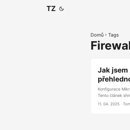
TZ
Domů
»
Tags
Firewal
Jak jsem 
přehledno
Konfigurace Mikr
Tento článek shr
přehledná, segme
11. 04. 2025
· Tom
počítače k inter
tablety, chytré t
chytrých termost
pračky. S tímto 