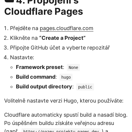
☁️ 4. Propojení s
Cloudflare Pages
Přejděte na
pages.cloudflare.com
Klikněte na
“Create a Project”
Připojte GitHub účet a vyberte repozitář
Nastavte:
Framework preset
:
None
Build command
:
hugo
Build output directory
:
public
Volitelně nastavte verzi Hugo, kterou používáte:
Cloudflare automaticky spustí build a nasadí blog.
Po úspěšném buildu získáte veřejnou adresu
(např.
) a
https://nazev-projektu.pages.dev