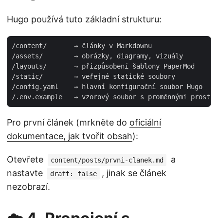
Hugo používá tuto základní strukturu:
/content/       → články v Markdownu

/assets/        → obrázky, diagramy, vizuály

/layouts/       → přizpůsobení šablony PaperMod

/static/        → veřejné statické soubory

/config.yaml    → hlavní konfigurační soubor Hugo

Pro první článek (mrkněte do
oficiální
dokumentace, jak tvořit obsah
):
Otevřete
a
content/posts/prvni-clanek.md
nastavte
, jinak se článek
draft: false
nezobrazí.