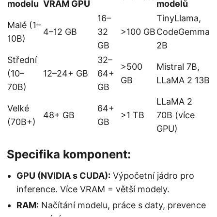
modelu
VRAM GPU
modelů
16–
TinyLlama,
Malé (1–
4–12 GB
32
>100 GB
CodeGemma
10B)
GB
2B
Střední
32–
>500
Mistral 7B,
(10–
12–24+ GB
64+
GB
LLaMA 2 13B
70B)
GB
LLaMA 2
Velké
64+
48+ GB
>1 TB
70B (více
(70B+)
GB
GPU)
Specifika komponent:
GPU (NVIDIA s CUDA):
Výpočetní jádro pro
inference. Více VRAM = větší modely.
RAM:
Načítání modelu, práce s daty, prevence