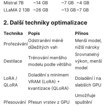
Mistral 7B
~14 GB
~7 GB
~4 GB
LLaMA 2 13B
~26 GB
~13 GB
~7 GB
2. Další techniky optimalizace
Technika
Popis
Přínos
Odstranění méně
Menší model,
Prořezávání
důležitých vah
nižší nároky
Srovnatelný
Trénování menšího
Destilace
výkon, menší
modelu podle většího
model
Doladění s minimem
LoRA /
Doladění i na
VRAM (LoRA) +
QLoRA
slabších GPU
kvantizace (QLoRA)
Umožňuje
Přesouvání
Přesun vrstev z GPU
spuštění