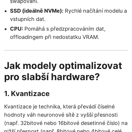
swapování.
SSD (ideálně NVMe):
Rychlé načítání modelu a
vstupních dat.
CPU:
Pomáhá s předzpracováním dat,
offloadingem při nedostatku VRAM.
Jak modely optimalizovat
pro slabší hardware?
1. Kvantizace
Kvantizace je technika, která převádí číselné
hodnoty váh neuronové sítě z vyšší přesnosti
(např. 32bitové nebo 16bitové desetinné číslo) na
nižší přesnost (např. 8bitové nebo 4bitové celé