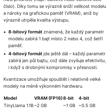
číslo). Díky tomu se výrazně sníží velikost modelu
a nároky na grafickou paměť (VRAM), aniž by
výrazně utrpěla kvalita výstupu.
8-bitový formát
znamená, že každý parametr
modelu zabírá 1 bajt místo 2 nebo 4, což šetří
paměť.
4-bitový formát
jde ještě dál – každý parametr
zabírá jen půl bajtu, což dále zvyšuje efektivitu,
i když s drobnými kompromisy v přesnosti.
Kvantizace umožňuje spouštět i relativně velké
modely na méně výkonném hardwaru.
Model
VRAM (FP16)
8-bit
4-bit
TinyLlama 1.1B
~2 GB
~1 GB
~0.5 GB