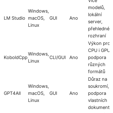
Více
modelů,
Windows,
lokální
LM Studio
macOS,
GUI
Ano
server,
Linux
přehledné
rozhraní
Výkon pro
CPU i GPU,
Windows,
KoboldCpp
CLI/GUI
Ano
podpora
Linux
různých
formátů
Důraz na
Windows,
soukromí,
GPT4All
macOS,
GUI
Ano
podpora
Linux
vlastních
dokumentů