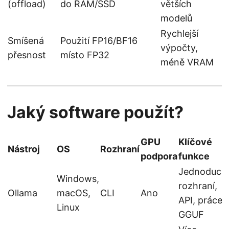
(offload)
do RAM/SSD
větších
modelů
Rychlejší
Smíšená
Použití FP16/BF16
výpočty,
přesnost
místo FP32
méně VRAM
Jaký software použít?
GPU
Klíčové
Nástroj
OS
Rozhraní
podpora
funkce
Jednoduch
Windows,
rozhraní,
Ollama
macOS,
CLI
Ano
API, práce 
Linux
GGUF