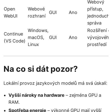
Webový
Open
Webové
přístup,
GUI
Ano
WebUI
rozhraní
jednoduchá
správa
Windows,
Rozšíření d
Continue
macOS,
GUI
Ano
vývojového
(VS Code)
Linux
prostředí
Na co si dát pozor?
Lokální provoz jazykových modelů má svá úskalí:
Vyšší nároky na hardware
– zejména GPU a
RAM.
Spotřeba energie
– výkonné GPU mají vyšší